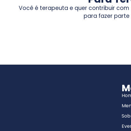
Você é terapeuta e quer contribuir co
para fazer parte
M
Ho
Men
Sob
Eve