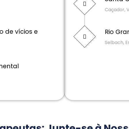
Caçador, V
o de vícios e
Rio Gra
Selbach, 
 mental
rapeutas: Junte-se à Noss