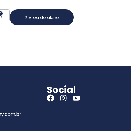
0
Área do aluno
Social
y.com.br