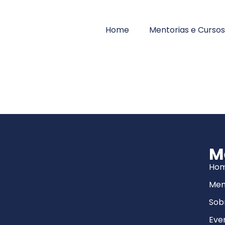
Home
Mentorias e Cursos
M
Ho
Men
Sob
Eve