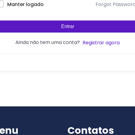
Forgot Passwor
Manter logado
Entrar
Ainda não tem uma conta?
Registrar agora
enu
Contatos