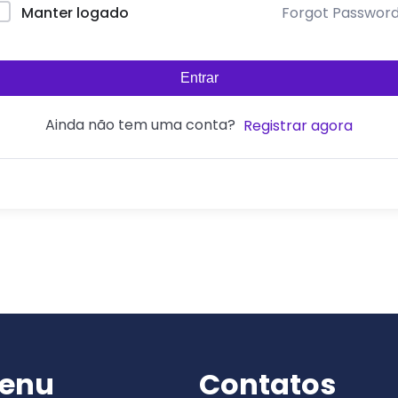
Forgot Passwor
Manter logado
Entrar
Ainda não tem uma conta?
Registrar agora
enu
Contatos