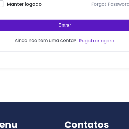
Forgot Passwor
Manter logado
Entrar
Ainda não tem uma conta?
Registrar agora
enu
Contatos