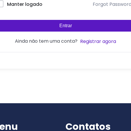
Forgot Passwor
Manter logado
Entrar
Ainda não tem uma conta?
Registrar agora
enu
Contatos